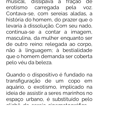
musical, dissipava a fração de
erotismo carregada pela voz.
Contava-se, com sereias aladas, a
história do homem, do prazer que o
levaria à dissolução. Com seu nado,
continua-se a contar a imagem,
masculina, da mulher enquanto ser
de outro reino: relegada ao corpo,
não à linguagem; à bestialidade
que o homem demanda ser coberta
pelo véu da beleza.
Quando o dispositivo é fundado na
transfiguração de um copo em
aquário, o exotismo, implicado na
ideia de assistir a seres marinhos no
espaço urbano, é substituído pelo
clichê da sereia cinematográfica –
algo que aproximaria, sob o signo
da violência, a produção de
imagens com o cultivo de animais
aquáticos. Isso pois a câmera,
enquanto ferramenta de captura,